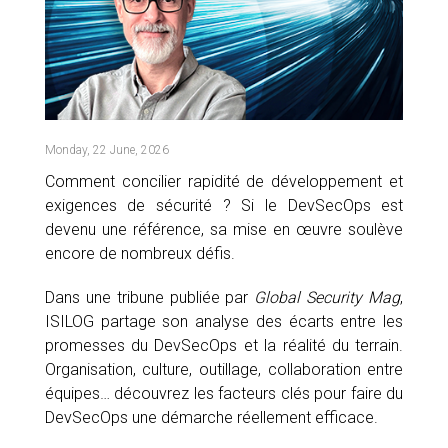
PARTN
OUR
CLIENT
AREA
FRANÇ
Monday, 22 June, 2026
Comment concilier rapidité de développement et
exigences de sécurité ? Si le DevSecOps est
devenu une référence, sa mise en œuvre soulève
encore de nombreux défis.
Dans une tribune publiée par
Global Security Mag
,
ISILOG partage son analyse des écarts entre les
promesses du DevSecOps et la réalité du terrain.
Organisation, culture, outillage, collaboration entre
équipes… découvrez les facteurs clés pour faire du
DevSecOps une démarche réellement efficace.