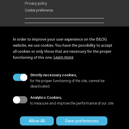
Privacy policy
Cookie preference
FOLLOW US !
In order to improve your user experience on the ISILOG
website, we use cookies. You have the possibility to accept
all cookies or only those that are necessary for the proper
Learn more
functioning of this one.
NANTES
Strictly necessary cookies,
Zac de la LORIE, 8 rue Sacco et Vanzetti
for the proper functioning of the site, cannot be
44813 SAINT-HERBLAIN Cedex
deactivated
France
+33 2 40 92 09 72
Analytics Cookies,
to measure and improve the performance of our site
©2022 ISILOG GROUP All rights reserved -
Legal notices
Allow All
Save preferences