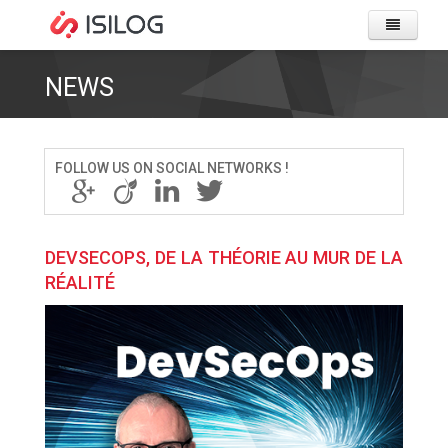
HOME
PAGE
NEWS
COMPA
PRODU
FOLLOW US ON SOCIAL NETWORKS !
&
SOLUT
IWS 
DEVSECOPS, DE LA THÉORIE AU MUR DE LA
CLIENT
RÉALITÉ
GMAO
USER
ITSM
RESOU
USE
MOBI
HOME
OUR 
CAREE
LIVR